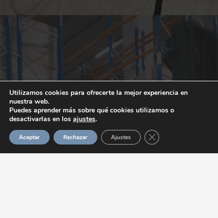
Utilizamos cookies para ofrecerte la mejor experiencia en
nuestra web.
Puedes aprender más sobre qué cookies utilizamos o
desactivarlas en los
ajustes
.
COMERCIAL GUADALUPE, S. L.
Cerrar el banner de 
Aceptar
Rechazar
Ajustes
Almacenamiento, Distribución y/o Reparto de
Alimentos de diversa naturaleza, envasados y
estado refrigerado.
Almacenamiento, Distribución y Venta de
Alimentos de diversa naturaleza, envasados y